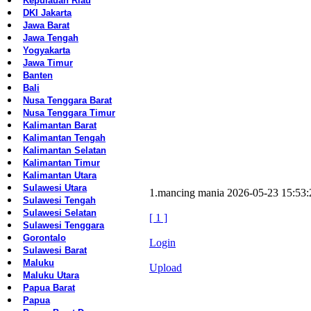
Kepulauan Riau
DKI Jakarta
Jawa Barat
Jawa Tengah
Yogyakarta
Jawa Timur
Banten
Bali
Nusa Tenggara Barat
Nusa Tenggara Timur
Kalimantan Barat
Kalimantan Tengah
Kalimantan Selatan
Kalimantan Timur
Kalimantan Utara
Sulawesi Utara
1.mancing mania 2026-05-23 15:53
Sulawesi Tengah
Sulawesi Selatan
[ 1 ]
Sulawesi Tenggara
Gorontalo
Login
Sulawesi Barat
Maluku
Upload
Maluku Utara
Papua Barat
Papua